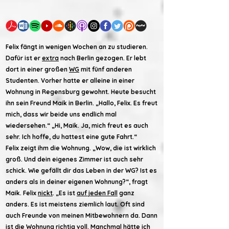
Felix fängt in wenigen Wochen an zu studieren.
Dafür ist er
extra
nach Berlin gezogen. Er lebt
dort in einer großen
WG
mit fünf anderen
Studenten. Vorher hatte er alleine in einer
Wohnung in Regensburg gewohnt. Heute besucht
ihn sein Freund Maik in Berlin. „Hallo, Felix. Es freut
mich, dass wir beide uns endlich mal
wiedersehen.“ „Hi, Maik. Ja, mich freut es auch
sehr. Ich hoffe, du hattest eine gute Fahrt.“
Felix zeigt ihm die Wohnung. „Wow, die ist wirklich
groß. Und dein eigenes Zimmer ist auch sehr
schick. Wie gefällt dir das Leben in der WG? Ist es
anders als in deiner eigenen Wohnung?“, fragt
Maik. Felix
nickt
. „Es ist
auf jeden Fall
ganz
anders. Es ist meistens ziemlich laut. Oft sind
auch Freunde von meinen Mitbewohnern da. Dann
ist die Wohnung richtig voll. Manchmal hätte ich