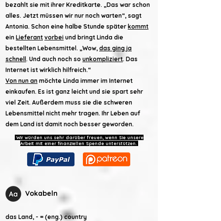
bezahlt sie mit ihrer Kreditkarte. „Das war schon
alles. Jetzt müssen wir nur noch warten“, sagt
Antonia. Schon eine halbe Stunde später
kommt
ein
Lieferant
vorbei
und bringt Linda die
bestellten Lebensmittel. „Wow,
das ging ja
schnell
. Und auch noch so
unkompliziert
. Das
Internet ist wirklich hilfreich.“
Von nun an
möchte Linda immer im Internet
einkaufen. Es ist ganz leicht und sie spart sehr
viel Zeit. Außerdem muss sie die schweren
Lebensmittel nicht mehr tragen. Ihr Leben auf
dem Land ist damit noch besser geworden.
Wir würden uns sehr darüber freuen, wenn Sie unsere
Arbeit mit einer finanziellen Spende unterstützen.
Vokabeln
das Land, - = (eng.) country