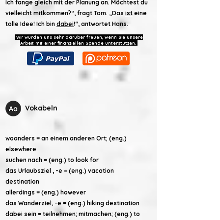
Ich fange gleich mit der Planung an. Möchtest du
vielleicht mitkommen?“, fragt Tom. „Das
ist
eine
tolle Idee! Ich bin
dabei
!“, antwortet Hans.
Wir würden uns sehr darüber freuen, wenn Sie unsere
Arbeit mit einer finanziellen Spende unterstützen.
Vokabeln
woanders = an einem anderen Ort; (eng.)
elsewhere
suchen nach = (eng.) to look for
das Urlaubsziel , -e = (eng.)
vacation
destination
allerdings = (eng.) however
das Wanderziel, -e = (eng.) hiking destination
dabei sein = teilnehmen; mitmachen; (eng.) to