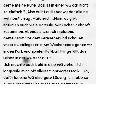
gerne meine Ruhe. Das ist in einer WG gar nicht
so einfach.“ „Also willst du lieber wieder alleine
wohnen?“, fragt Maik nach. „Nein, es gibt
natürlich auch viele
Vorteile
. Wir kochen sehr oft
zusammen. Abends sitzen wir meistens
gemeinsam vor dem Fernseher und schauen
unsere Lieblingsserie. Am Wochenende gehen wir
in den Park und spielen Fußball. Mir gefällt das
Leben in der WG sehr gut.“
„Ich möchte auch bald in eine WG ziehen. Ich
langweile mich oft alleine“, antwortet Maik. „Ja,
dafür ist eine WG eine gute Lösung. Ich habe so
auch sehr schnell neue Freunde gefunden. In
Regensburg war es am Anfang sehr schwer, neue
Leute kennenzulernen. Aber durch meine
Mitbewohner habe ich viel Kontakt zu anderen
Menschen. Eine WG ist wirklich praktisch.“
Wir würden uns sehr darüber freuen, wenn Sie unsere
Arbeit mit einer finanziellen Spende unterstützen.