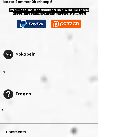
beste Sommer überhaupt!
Wir würden uns sehr darüber freuen, wenn Sie unsere
Arbeit mit einer finanziellen Spende unterstützen.
Vokabeln
?
Fragen
?
Comments