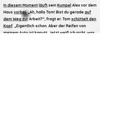
In diesem Moment
läuft
sein
Kumpel
Alex vor dem
Haus
vorbei
. „Ah, hallo Tom! Bist du gerade
auf
dem Weg zur
Arbeit?“, fragt er. Tom
schüttelt den
Kopf
. „Eigentlich schon. Aber der Reifen von
meinem Auto ist kaputt. Jetzt weiß ich nicht, was
ich machen soll.“ „Ich kann dir mein Fahrrad
leihen, wenn du möchtest. Bis zu deinem Laden
ist es nicht so weit.“
„Oh, das ist wirklich sehr nett! Vielen Dank Alex.“
Tom setzt sich auf das Fahrrad von Alex und fährt
damit zu seinem Laden. Das geht schneller als
gedacht. Er ist nur ein paar Minuten langsamer
als mit seinem Auto.
Am Nachmittag bringt er das Fahrrad zu Alex
zurück. „Vielen Dank, dass du mir dein Fahrrad
geliehen hast. Ich werde mir selber auch ein
Fahrrad kaufen. Ich bin immer mit dem Auto zur
Arbeit gefahren. Aber das muss ich gar nicht. Mit
dem Fahrrad bin ich fast gleich schnell.
Außerdem muss ich kein teures Benzin kaufen