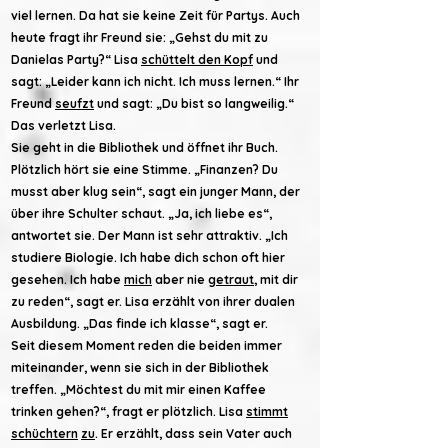
viel lernen. Da hat sie keine Zeit für Partys. Auch
heute fragt ihr Freund sie: „Gehst du mit zu
Danielas Party?“ Lisa
schüttelt den Kopf
und
sagt: „Leider kann ich nicht. Ich muss lernen.“ Ihr
Freund
seufzt
und sagt: „Du bist so langweilig.“
Das verletzt Lisa.
Sie geht in die Bibliothek und öffnet ihr Buch.
Plötzlich hört sie eine Stimme. „Finanzen? Du
musst aber klug sein“, sagt ein junger Mann, der
über ihre Schulter schaut. „Ja, ich liebe es“,
antwortet sie. Der Mann ist sehr attraktiv. „Ich
studiere Biologie. Ich habe dich schon oft hier
gesehen. Ich habe
mich
aber nie
getraut
, mit dir
zu reden“, sagt er. Lisa erzählt von ihrer dualen
Ausbildung. „Das finde ich klasse“, sagt er.
Seit diesem Moment reden die beiden immer
miteinander, wenn sie sich in der Bibliothek
treffen. „Möchtest du mit mir einen Kaffee
trinken gehen?“, fragt er plötzlich. Lisa
stimmt
schüchtern
zu
. Er erzählt, dass sein Vater auch