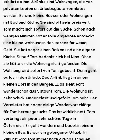
erklärt es ihm. AirBnbs sind Wohnungen, die von
privaten Leuten an Urlaubsgäste vermietet
werden. Es sind kleine Häuser oder Wohnungen
mit Bad und Küche. Sie sind oft sehr preiswert.
Tom macht sich sofort auf die Suche. Schon nach
wenigen Minuten hat er tolle Angebote entdeckt.
Eine kleine Wohnung in den Bergen für wenig
Geld. Sie hat sogar einen Balkon und eine eigene
Küche. Super! Tom bedankt sich bei Nina. Ohne
sie hätte er die Wohnung nicht gefunden. Die
Wohnung wird sofort von Tom gebucht. Dann geht
es los in den Urlaub. Das AirBnb liegt in einem
kleinen Dorf in den Bergen. „Das sieht echt
wunderschön aus“, staunt Tom. Die Wohnung ist
sehr schick eingerichtet und gefällt Tom sehr. Der
Vermieter hat sogar einige Wandervorschläge
für Tom herausgesucht. Das ist wirklich nett. Tom
verbringt ein paar sehr schöne Tage in
Österreich. Er geht wandern und badet in einem
kleinen See. Es war ein gelungener Urlaub. In
Zukunft wird Tom immer nach AirBnbs schauen.