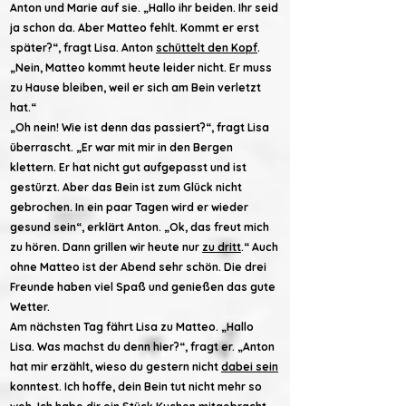
Anton und Marie auf sie. „Hallo ihr beiden. Ihr seid
ja schon da. Aber Matteo fehlt. Kommt er erst
später?“, fragt Lisa. Anton
schüttelt den Kopf
.
„Nein, Matteo kommt heute leider nicht. Er muss
zu Hause bleiben, weil er sich am Bein verletzt
hat.“
„Oh nein! Wie ist denn das passiert?“, fragt Lisa
überrascht. „Er war mit mir in den Bergen
klettern. Er hat nicht gut aufgepasst und ist
gestürzt. Aber das Bein ist zum Glück nicht
gebrochen. In ein paar Tagen wird er wieder
gesund sein“, erklärt Anton. „Ok, das freut mich
zu hören. Dann grillen wir heute nur
zu dritt
.“ Auch
ohne Matteo ist der Abend sehr schön. Die drei
Freunde haben viel Spaß und genießen das gute
Wetter.
Am nächsten Tag fährt Lisa zu Matteo. „Hallo
Lisa. Was machst du denn hier?“, fragt er. „Anton
hat mir erzählt, wieso du gestern nicht
dabei sein
konntest. Ich hoffe, dein Bein tut nicht mehr so