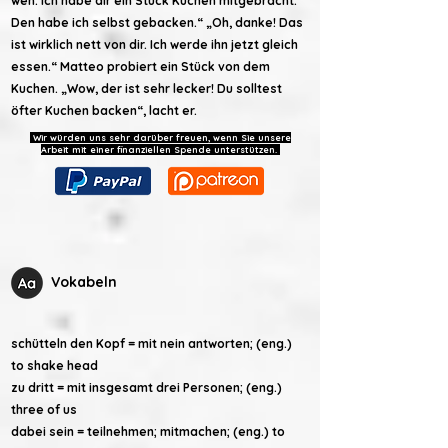
weh. Ich habe dir ein Stück Kuchen mitgebracht.
Den habe ich selbst gebacken.“ „Oh, danke! Das
ist wirklich nett von dir. Ich werde ihn jetzt gleich
essen.“ Matteo probiert ein Stück von dem
Kuchen. „Wow, der ist sehr lecker! Du solltest
öfter Kuchen backen“, lacht er.
Wir würden uns sehr darüber freuen, wenn Sie unsere
Arbeit mit einer finanziellen Spende unterstützen.
Vokabeln
schütteln den Kopf = mit nein antworten; (eng.)
to shake head
zu dritt = mit insgesamt drei Personen; (eng.)
three of us
dabei sein = teilnehmen; mitmachen; (eng.) to