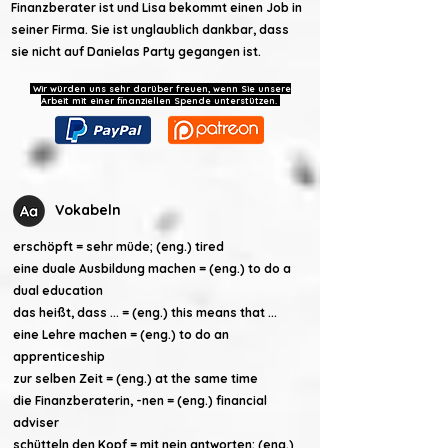
Finanzberater ist und Lisa bekommt einen Job in
seiner Firma. Sie ist unglaublich dankbar, dass
sie nicht auf Danielas Party gegangen ist.
Wir würden uns sehr darüber freuen, wenn Sie unsere
Arbeit mit einer finanziellen Spende unterstützen.
Vokabeln
erschöpft = sehr müde; (eng.) tired
eine duale Ausbildung machen = (eng.) to do a
dual education
das heißt, dass ... = (eng.) this means that ...
eine Lehre machen = (eng.) to do an
apprenticeship
zur selben Zeit = (eng.) at the same time
die Finanzberaterin, -nen = (eng.) financial
adviser
schütteln den Kopf = mit nein antworten; (eng.)