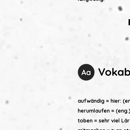
Vokab
aufwändig = hier: (e
herumlaufen = (eng.
toben = sehr viel Lä