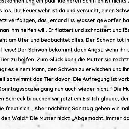
tkähnen und ein paar kleineren Schiffen ist nichts
 los. Die Feuerwehr ist da und versucht, einen Schwa
 Netz verfangen, das jemand ins Wasser geworfen h
man ihm helfen will. Er flattert und schnattert und läs
eht am Ufer und beobachtet alles. Der Schwan tut ihr
l leise! Der Schwan bekommt doch Angst, wenn ihr so
ier zu helfen. Zum Glück kann die Mutter sie rechtze
gt es einem Mann, den Schwan zu erwischen und ih
ll schwimmt das Tier davon. Die Aufregung ist vorbe
n Sonntagsspaziergang nun auch wieder nicht.“ Die M
n Schreck brauchen wir jetzt ein Eis! Ich glaube, de
ie freut sich. „Aber nächsten Sonntag gehen wir mal
den Wald.“ Die Mutter nickt: „Abgemacht. Immer das