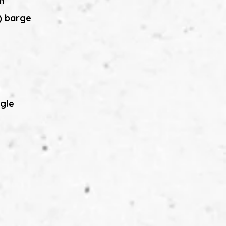
n
.) barge
ggle