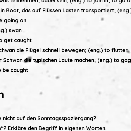
as teilnehmen; dabei sein; (eng.) to join in; to go o
ein Boot, das auf Flüssen Lasten transportiert; (eng
be going on
ng.) swan
o get caught
Schwan die Flügel schnell bewegen; (eng.) to flutter
er Schwan die typischen Laute machen; (eng.) to ga
o be caught
n
 nicht auf den Sonntagsspaziergang?
n“? Erkläre den Begriff in eigenen Worten.