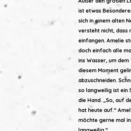
Außer den großen Las
ist etwas Besonderes
sich in einem alten
versteht nicht, dass 
einfangen. Amelie st
doch einfach alle ma
ins Wasser, um dem T
diesem Moment gelin
abzuschneiden. Schne
so langweilig ist ei
die Hand. „So, auf de
hat heute auf.“ Amel
möchte gerne mal in 
langweilig.“