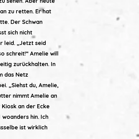
 zu sehen. Aber heute
n zu retten. Er hat
atte. Der Schwan
st sich nicht
 leid. „Jetzt seid
 schreit!“ Amelie will
itig zurückhalten. In
m das Netz
i. „Siehst du, Amelie,
utter nimmt Amelie an
r Kiosk an der Ecke
 woanders hin. Ich
selbe ist wirklich