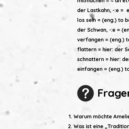
mitmachen = ≈ an etw
der Lastkahn, -:e = 
los sein = (eng.) to 
der Schwan, -:e = (e
verfangen = (eng.) t
flattern = hier: der 
schnattern = hier: d
einfangen = (eng.) t
Frage
Warum möchte Amelie
Was ist eine „Traditio