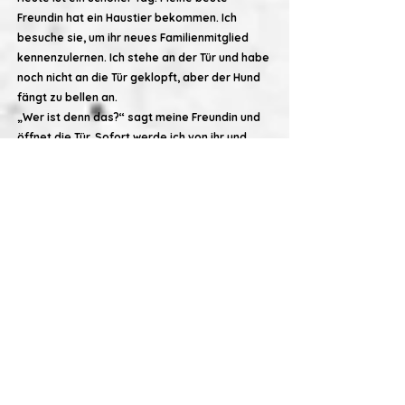
Freundin hat ein Haustier bekommen. Ich
besuche sie, um ihr neues Familienmitglied
kennenzulernen. Ich stehe an der Tür und habe
noch nicht an die Tür geklopft, aber der Hund
fängt zu bellen an.
„Wer ist denn das?‘‘ sagt meine Freundin und
öffnet die Tür. Sofort werde ich von ihr und
ihrem neuen Haustier begrüßt. Der Hund
springt an mir hoch, als ich in die Wohnung
komme.
„Was ist sein Name?“, frage ich.
„Sie heißt Diamond.“, antwortet meine
Freundin.
„Also ist sie ein Weibchen.“, sage ich erfreut.
Der Hund bewegt seinen Schwanz hin und her
und leckt mein Gesicht. Ich streichle das
weiche Fell. Diamond hat schwarze Augen, ein
weißes Fell mit braunen Punkten und ist ein
kleiner Hund.
„Was für eine Hunderasse ist sie?“, frage ich.