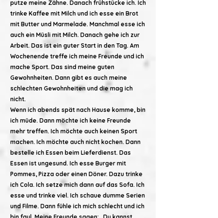
putze meine Zähne. Danach frühstücke ich. Ich
trinke Kaffee mit Milch und ich esse ein Brot
mit Butter und Marmelade. Manchmal esse ich
auch ein Müsli mit Milch. Danach gehe ich zur
Arbeit. Das ist ein guter Start in den Tag. Am
Wochenende treffe ich meine Freunde und ich
mache Sport. Das sind meine guten
Gewohnheiten. Dann gibt es auch meine
schlechten Gewohnheiten und die mag ich
nicht.
Wenn ich abends spät nach Hause komme, bin
ich müde. Dann möchte ich keine Freunde
mehr treffen. Ich möchte auch keinen Sport
machen. Ich möchte auch nicht kochen. Dann
bestelle ich Essen beim Lieferdienst. Das
Essen ist ungesund. Ich esse Burger mit
Pommes, Pizza oder einen Döner. Dazu trinke
ich Cola. Ich setze mich dann auf das Sofa. Ich
esse und trinke viel. Ich schaue dumme Serien
und Filme. Dann fühle ich mich schlecht und ich
bin faul. Meine Freunde sagen: „Du kannst