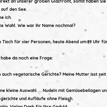
direkt an unserer großen Glasfront, somit haben Sie
 auf den See.
e ich.
gute Wahl. Wie war ihr Name nochmal?
Ein Tisch für vier Personen, heute Abend um 19 Uhr fü
h habe da noch eine Frage:
n auch vegetarische Gerichte? Meine Mutter isst seit 
eine kleine Auswahl. ... Nudeln mit Gemüsebeilagen
zgerichte und Aufläufe ohne Fleisch.
rtig. Vielen Dank für Ihre Geduld.