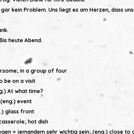
h gar kein Problem. Uns liegt es am Herzen, dass u
ank.
 Bis heute Abend.
oursome; in a group of four
o be on a visit
g.) At what time?
 (eng.) event
.) glass front
 casserole; hot dish
en = jemandem sehr wichtig sein; (eng.) close to o