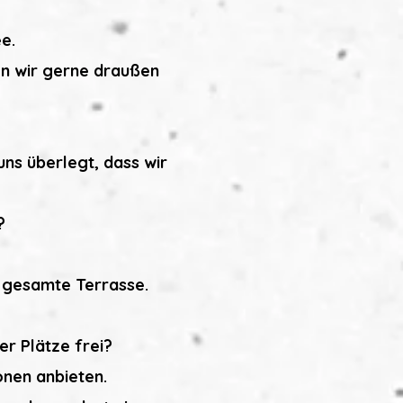
e.
en wir gerne draußen
uns überlegt, dass wir
?
e gesamte Terrasse.
er Plätze frei?
onen anbieten.